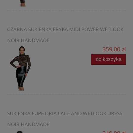
CZARNA SUKIENKA ERYKA MIDI POWER WETLOOK
NOIR HANDMADE
359,00 zł
do koszyka
SUKIENKA EUPHORIA LACE AND WETLOOK DRESS
NOIR HANDMADE