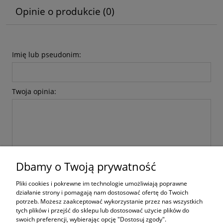
Opinie o produkcie (0)
Imię lub pseudonim:
Twoja opinia:
Dbamy o Twoją prywatność
wyślij
Pliki cookies i pokrewne im technologie umożliwiają poprawne
działanie strony i pomagają nam dostosować ofertę do Twoich
potrzeb. Możesz zaakceptować wykorzystanie przez nas wszystkich
tych plików i przejść do sklepu lub dostosować użycie plików do
swoich preferencji, wybierając opcję "Dostosuj zgody".