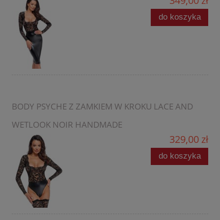
349,00 zł
do koszyka
BODY PSYCHE Z ZAMKIEM W KROKU LACE AND
WETLOOK NOIR HANDMADE
329,00 zł
do koszyka