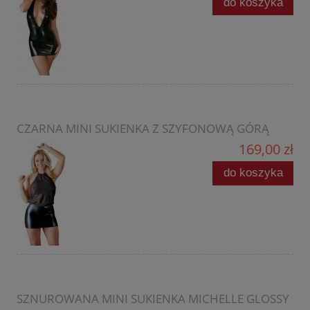
do koszyka
CZARNA MINI SUKIENKA Z SZYFONOWĄ GÓRĄ
169,00 zł
do koszyka
SZNUROWANA MINI SUKIENKA MICHELLE GLOSSY