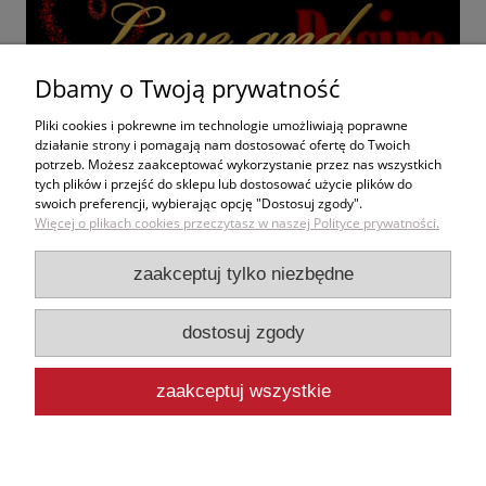
Dbamy o Twoją prywatność
Pliki cookies i pokrewne im technologie umożliwiają poprawne
działanie strony i pomagają nam dostosować ofertę do Twoich
potrzeb. Możesz zaakceptować wykorzystanie przez nas wszystkich
tych plików i przejść do sklepu lub dostosować użycie plików do
swoich preferencji, wybierając opcję "Dostosuj zgody".
Zakupy
Więcej o plikach cookies przeczytasz w naszej Polityce prywatności.
Pomoc
zaakceptuj tylko niezbędne
Moje konto
dostosuj zgody
Informacje
zaakceptuj wszystkie
pokaż pełną wersję strony