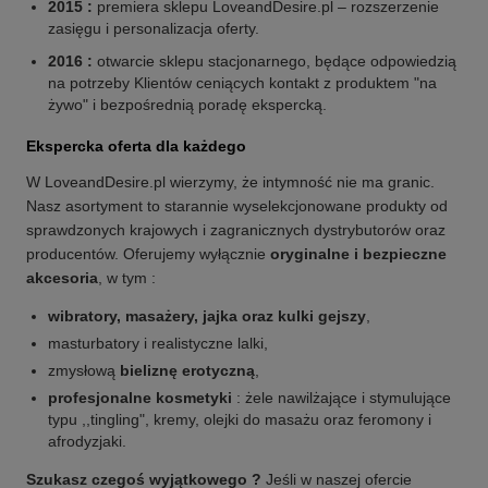
2015 :
premiera sklepu LoveandDesire.pl – rozszerzenie
zasięgu i personalizacja oferty.
2016 :
otwarcie sklepu stacjonarnego, będące odpowiedzią
na potrzeby Klientów ceniących kontakt z produktem "na
żywo" i bezpośrednią poradę ekspercką.
Ekspercka oferta dla każdego
W LoveandDesire.pl wierzymy, że intymność nie ma granic.
Nasz asortyment to starannie wyselekcjonowane produkty od
sprawdzonych krajowych i zagranicznych dystrybutorów oraz
producentów. Oferujemy wyłącznie
oryginalne i bezpieczne
akcesoria
, w tym :
wibratory, masażery, jajka oraz kulki gejszy
,
masturbatory i realistyczne lalki,
zmysłową
bieliznę erotyczną
,
profesjonalne kosmetyki
: żele nawilżające i stymulujące
typu ,,tingling", kremy, olejki do masażu oraz feromony i
afrodyzjaki.
Szukasz czegoś wyjątkowego ?
Jeśli w naszej ofercie