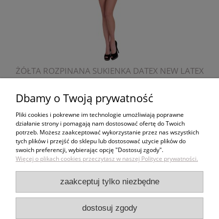
ŻÓŁTA ROZPINANA SUKIENKA DATEX NEW LATEX
Dbamy o Twoją prywatność
579,00 zł
Pliki cookies i pokrewne im technologie umożliwiają poprawne
działanie strony i pomagają nam dostosować ofertę do Twoich
do koszyka
potrzeb. Możesz zaakceptować wykorzystanie przez nas wszystkich
tych plików i przejść do sklepu lub dostosować użycie plików do
swoich preferencji, wybierając opcję "Dostosuj zgody".
Zakupy
Więcej o plikach cookies przeczytasz w naszej Polityce prywatności.
Pomoc
zaakceptuj tylko niezbędne
Moje konto
dostosuj zgody