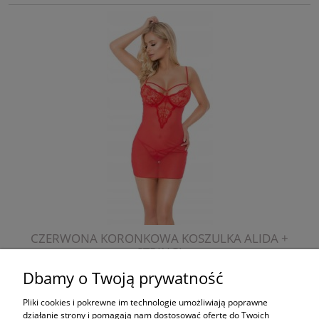
CZERWONA KORONKOWA KOSZULKA ALIDA +
STRINGI
Dbamy o Twoją prywatność
159,00 zł
Pliki cookies i pokrewne im technologie umożliwiają poprawne
działanie strony i pomagają nam dostosować ofertę do Twoich
do koszyka