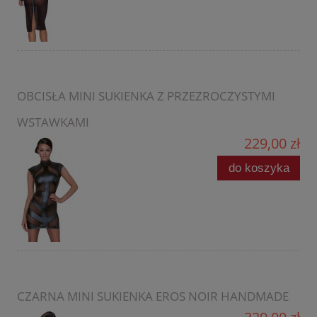
OBCISŁA MINI SUKIENKA Z PRZEZROCZYSTYMI
WSTAWKAMI
229,00 zł
do koszyka
CZARNA MINI SUKIENKA EROS NOIR HANDMADE