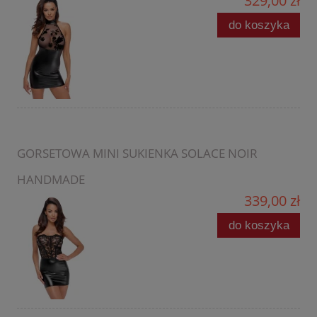
329,00 zł
do koszyka
GORSETOWA MINI SUKIENKA SOLACE NOIR
HANDMADE
339,00 zł
do koszyka