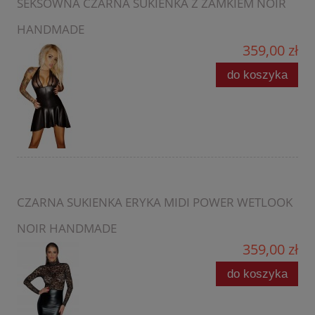
SEKSOWNA CZARNA SUKIENKA Z ZAMKIEM NOIR
HANDMADE
359,00 zł
do koszyka
CZARNA SUKIENKA ERYKA MIDI POWER WETLOOK
NOIR HANDMADE
359,00 zł
do koszyka