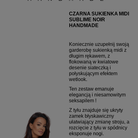
CZARNA SUKIENKA MIDI
SUBLIME NOIR
HANDMADE
Koniecznie uzupełnij swoją
garderobę sukienką midi z
długim rękawem, z
flokowaną w kwiatowe
desenie siateczką i
połyskującym efektem
wetlook.
Ten zestaw emanuje
elegancją i niesamowitym
seksapilem !
Z tyłu znajduje się ukryty
zamek błyskawiczny
ułatwiający zmianę stroju, a
rozcięcie z tyłu w spódnicy
eksponuje nogi.