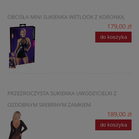
OBCISŁA MINI SUKIENKA WETLOOK Z KORONKĄ
179,00 zł
do koszyka
PRZEZROCZYSTA SUKIENKA UWODZICIELKI Z
OZDOBNYM SREBRNYM ZAMKIEM
189,00 zł
do koszyka