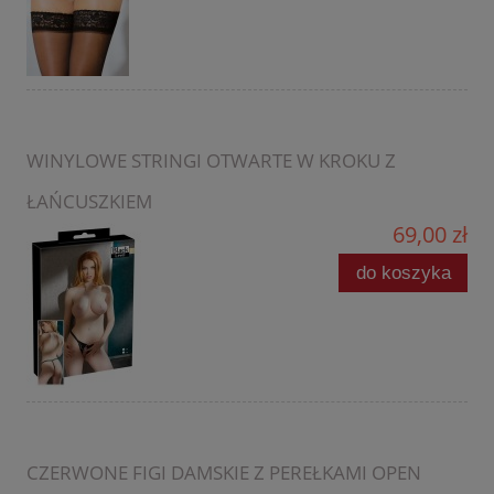
WINYLOWE STRINGI OTWARTE W KROKU Z
ŁAŃCUSZKIEM
69,00 zł
do koszyka
CZERWONE FIGI DAMSKIE Z PEREŁKAMI OPEN