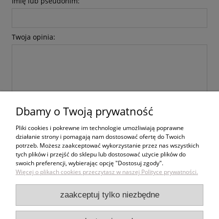
Imię lub pseudonim:
Twoja opinia:
Dbamy o Twoją prywatność
wyślij
Pliki cookies i pokrewne im technologie umożliwiają poprawne
działanie strony i pomagają nam dostosować ofertę do Twoich
potrzeb. Możesz zaakceptować wykorzystanie przez nas wszystkich
tych plików i przejść do sklepu lub dostosować użycie plików do
swoich preferencji, wybierając opcję "Dostosuj zgody".
Zakupy
Więcej o plikach cookies przeczytasz w naszej Polityce prywatności.
Pomoc
zaakceptuj tylko niezbędne
Moje konto