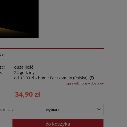
S/L
ść:
duża ilość
w:
24 godziny
od 15,00 zł
- home Paczkomaty
(Polska)
sprawdź formy dostawy
Cena nie zawiera ewentualnych kosztów
34,90 zł
płatności
rozmiar:
do koszyka
.