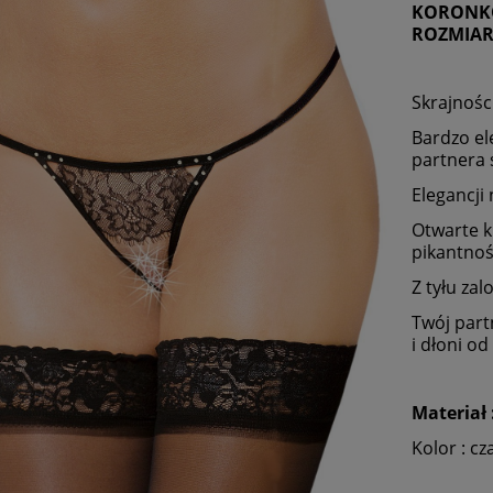
KORONKO
ROZMIAR
Skrajnośc
Bardzo el
partnera 
Elegancji
Otwarte k
pikantnośc
Z tyłu za
Twój part
i dłoni od
Materiał 
Kolor : cz