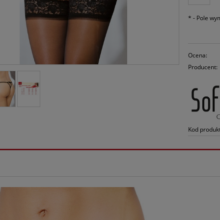
*
- Pole w
Ocena:
Producent:
Kod produk