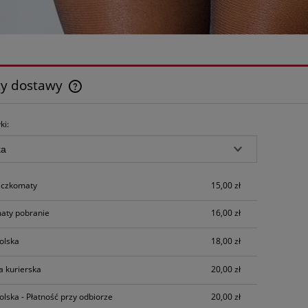
ty dostawy
Cena nie zawiera ewentualnych kosztów
ki:
płatności
czkomaty
15,00 zł
aty pobranie
16,00 zł
olska
18,00 zł
a kurierska
20,00 zł
olska - Płatność przy odbiorze
20,00 zł