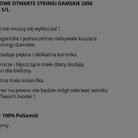
WE OTWARTE STRINGI DAMSKIE 2458
 S/L
i nie muszą się wykluczać !
eganckie i jednocześnie niebywale kuszące
stringi damskie.
 nadaje piękna i delikatna koronka.
rocze i błyszczące małe dżety dodają
i dla bielizny.
lotna mała kokardka.
ner na pewno nie będzie mógł oderwać wzroku
 Twoich bioder !
: 100% Poliamid
arny