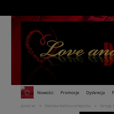
Nowości
Promocje
Dyskrecja
»
»
Jesteś w:
Damska bielizna erotyczna
Stringi, 