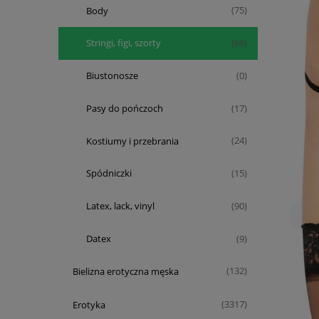
Body
(75)
Stringi, figi, szorty
(69)
Biustonosze
(0)
Pasy do pończoch
(17)
Kostiumy i przebrania
(24)
Spódniczki
(15)
Latex, lack, vinyl
(90)
Datex
(9)
Bielizna erotyczna męska
(132)
Erotyka
(3317)