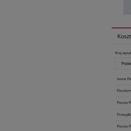
Kosz
Kraj wysył
home Pa
Paczkom
Poczta P
Przesyłk
Poczta P