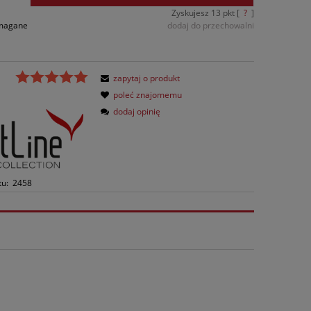
Zyskujesz
13
pkt [
?
]
ymagane
dodaj do przechowalni
zapytaj o produkt
poleć znajomemu
dodaj opinię
tu:
2458