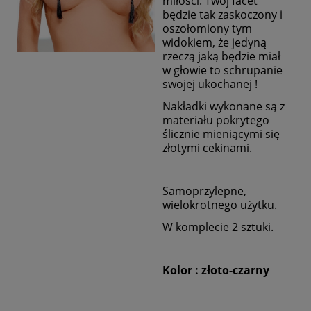
miłości. Twój facet
będzie tak zaskoczony i
oszołomiony tym
widokiem, że jedyną
rzeczą jaką będzie miał
w głowie to schrupanie
swojej ukochanej !
Nakładki wykonane są z
materiału pokrytego
ślicznie mieniącymi się
złotymi cekinami.
Samoprzylepne,
wielokrotnego użytku.
W komplecie 2 sztuki.
Kolor : złoto-czarny