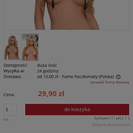
Dostępność:
duża ilość
Wysyłka w:
24 godziny
Dostawa:
od 15,00 zł
- home Paczkomaty
(Polska)
sprawdź formy dostawy
Cena nie zawiera ewentualnych kosztów płatności
29,90 zł
Cena:
do koszyka
Zyskujesz
11
pkt [
?
]
szt.
dodaj do przechowalni