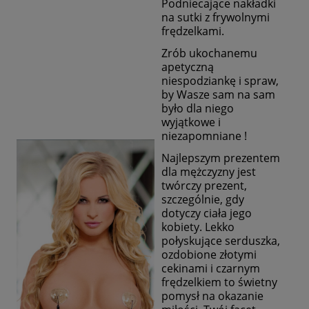
Podniecające nakładki
na sutki z frywolnymi
frędzelkami.
Zrób ukochanemu
apetyczną
niespodziankę i spraw,
by Wasze sam na sam
było dla niego
wyjątkowe i
niezapomniane !
Najlepszym prezentem
dla mężczyzny jest
twórczy prezent,
szczególnie, gdy
dotyczy ciała jego
kobiety. Lekko
połyskujące serduszka,
ozdobione złotymi
cekinami i czarnym
frędzelkiem to świetny
pomysł na okazanie