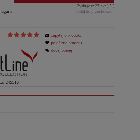
Zyskujesz
27
pkt [
?
]
ymagane
dodaj do przechowalni
zapytaj o produkt
poleć znajomemu
dodaj opinię
tu:
245510