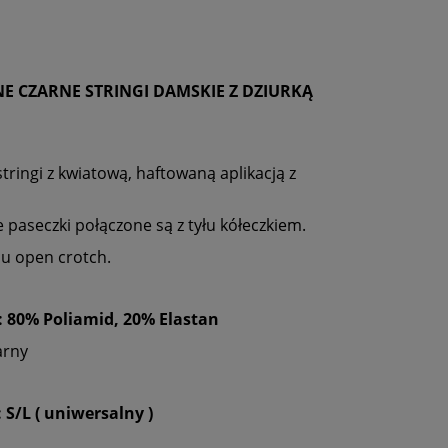
E CZARNE STRINGI DAMSKIE Z DZIURKĄ
tringi z kwiatową, haftowaną aplikacją z
e paseczki połączone są z tyłu kółeczkiem.
u open crotch.
: 80% Poliamid, 20% Elastan
arny
 S/L ( uniwersalny )