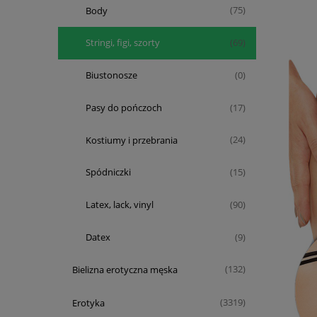
Body
(75)
Stringi, figi, szorty
(69)
Biustonosze
(0)
Pasy do pończoch
(17)
Kostiumy i przebrania
(24)
Spódniczki
(15)
Latex, lack, vinyl
(90)
Datex
(9)
Bielizna erotyczna męska
(132)
Erotyka
(3319)