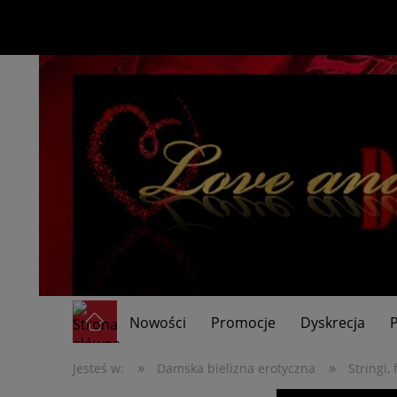
Nowości
Promocje
Dyskrecja
»
»
Jesteś w:
Damska bielizna erotyczna
Stringi, 