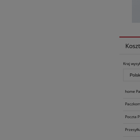
Kosz
Kraj wysył
home Pa
Paczkom
Poczta P
Przesyłk