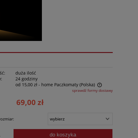
ść:
duża ilość
w:
24 godziny
od 15,00 zł
- home Paczkomaty
(Polska)
sprawdź formy dostawy
Cena nie zawiera ewentualnych kosztów
69,00 zł
płatności
rozmiar:
do koszyka
.