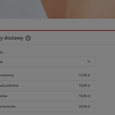
ty dostawy
Cena nie zawiera ewentualnych kosztów
ki:
płatności
czkomaty
15,00 zł
aty pobranie
16,00 zł
olska
18,00 zł
a kurierska
20,00 zł