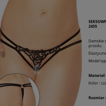
SEKSOWN
2455
Damskie s
przodu.
Elastyczn
Model typ
Materiał 
Kolor : cz
Rozmiar :