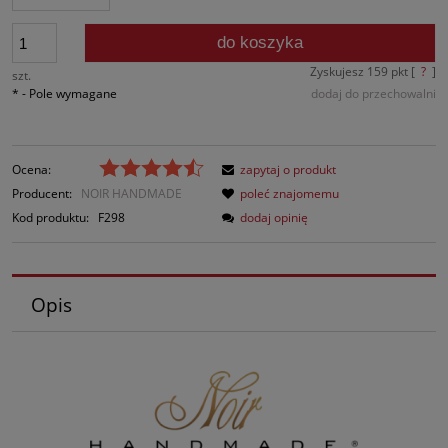
do koszyka
Zyskujesz
159
pkt [
?
]
szt.
*
- Pole wymagane
dodaj do przechowalni
Ocena:
zapytaj o produkt
Producent:
NOIR HANDMADE
poleć znajomemu
Kod produktu:
F298
dodaj opinię
Opis