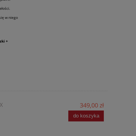
ałości.
się w niego
zki +
X
349,00 zł
do koszyka