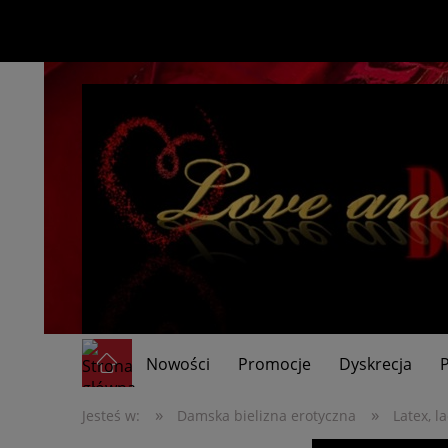
Nowości
Promocje
Dyskrecja
»
»
Jesteś w:
Damska bielizna erotyczna
Latex, la