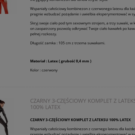
Wspaniały całościowy kombinezon z czerwonego latexu dla każ
pragnie wzbudzać pożądanie i uwielbia eksperymentować w syp
Skryj swoje ciało pod tym sexownym strojem, a trzy suwaki, w k
on zaopatrzony pozwolą odkrywać Twoje ciało kawałek po kawa
pełnej rozkoszy.
Długość zamka : 105 cm z trzema suwakami.
Materiał : Latex ( grubość 0,4 mm )
Kolor : czerwony
CZARNY 3-CZĘŚCIOWY KOMPLET Z LATEK
100% LATEX
CZARNY 3-CZĘŚCIOWY KOMPLET Z LATEKSU 100% LATEX
Wspaniały całościowy kombinezon z czarnego latexu dla każde
pragnie wzbudzać pożądanie i uwielbia eksperymentować w syp