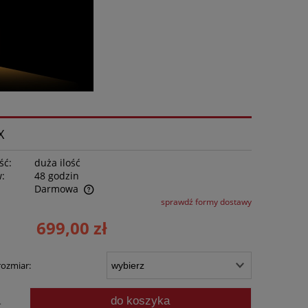
X
ść:
duża ilość
w:
48 godzin
Darmowa
sprawdź formy dostawy
ntualnych kosztów
699,00 zł
rozmiar:
do koszyka
.