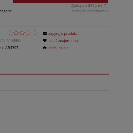
Zyskujesz
279
pkt [
?
]
ymagane
dodaj do przechowalni
zapytaj o produkt
ANITA BERG
poleć znajomemu
tu:
AB4307
dodaj opinię