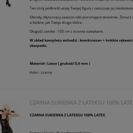
Ten strój podkreśli atuty Twojej figury i zatuszuje jej niedoskon
Obcisły, błyszczący zawsze robi piorunujące wrażenie. Zanurz 
a będzie, jak Twoja druga skóra.
Długość zamka : 105 cm z trzema suwakami.
W skład kompletu wchodzi : kombinezon + krótkie rękawic
skarpetki.
Materiał : Latex ( grubość 0,4 mm )
Kolor : czarny
CZARNA SUKIENKA Z LATEKSU 100% LATE
CZARNA SUKIENKA Z LATEKSU 100% LATEX
Super sukienka dla kochających latex.