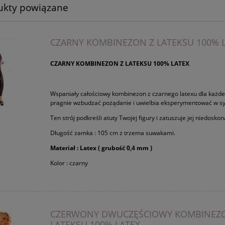
ukty powiązane
CZARNY KOMBINEZON Z LATEKSU 100% 
CZARNY KOMBINEZON Z LATEKSU 100% LATEX
Wspaniały całościowy kombinezon z czarnego latexu dla każde
pragnie wzbudzać pożądanie i uwielbia eksperymentować w syp
Ten strój podkreśli atuty Twojej figury i zatuszuje jej niedoskon
Długość zamka : 105 cm z trzema suwakami.
Materiał : Latex ( grubość 0,4 mm )
Kolor : czarny
CZERWONY DWUCZĘŚCIOWY KOMBINEZ
LATEKSU 100% LATEX