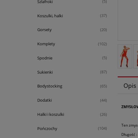
Szlafroki
(5)
Koszulki, halki
(37)
Gorsety
(20)
Komplety
(102)
Spodnie
(5)
Sukienki
(87)
Opis
Bodystocking
(65)
Dodatki
(44)
ZMYSŁOW
Halki i koszulki
(26)
Ten zmys
Pończochy
(104)
Długość :