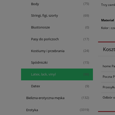
Body
(75)
Trzy zamk
Stringi, figi, szorty
(69)
Materiał 
Biustonosze
(0)
Kolor : c
Pasy do pończoch
(17)
Kosz
Kostiumy i przebrania
(24)
Spódniczki
(15)
home Pa
Latex, lack, vinyl
(90)
Poczta P
Datex
(9)
Przesyłk
Odbiór o
Bielizna erotyczna męska
(132)
Erotyka
(3319)