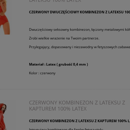
CZERWONY DWUCZĘŚCIOWY KOMBINEZON Z LATEKSU 100
Dwuczęściowy seksowny kombinezon, łączony metalowymi kół
Zrobi wielkie wrażenie na Twoim partnerze.
Przylegający, dopasowany i niezawodny w fetyszowych zabawa
Materiał : Latex ( grubość 0,4 mm )
Kolor : czerwony
CZERWONY KOMBINEZON Z LATEKSU Z
KAPTUREM 100% LATEX
CZERWONY KOMBINEZON Z LATEKSU Z KAPTUREM 100% L
Intrygujący kombinezon dla fanów fetysz-stylu.