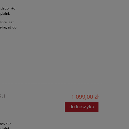
dego, kto
ialni.
tóre jest
łku, aż do
SU
1 099,00 zł
do koszyka
go, kto
ialni.