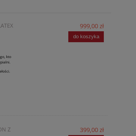
LATEX
999,00 zł
do koszyka
go, kto
ialni.
ałości.
ON Z
399,00 zł