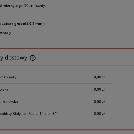
i mierzące po 50 cm każdy.
: Latex ( grubość 0.4 mm )
zerwony
ty dostawy
Cena nie zawiera ewentualnych kosztów
czkomaty
0,00 zł
płatności
olska
0,00 zł
a kurierska
0,00 zł
sobisty Białystok Rocha 14a lok.3/4
0,00 zł