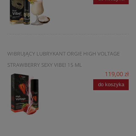
WIBRUJĄCY LUBRYKANT ORGIE HIGH VOLTAGE
STRAWBERRY SEXY VIBE! 15 ML
119,00 zł
do koszyka