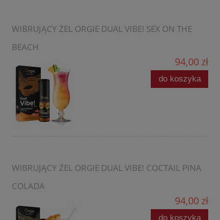
WIBRUJĄCY ŻEL ORGIE DUAL VIBE! SEX ON THE
BEACH
94,00 zł
do koszyka
WIBRUJĄCY ŻEL ORGIE DUAL VIBE! COCTAIL PINA
COLADA
94,00 zł
do koszyka