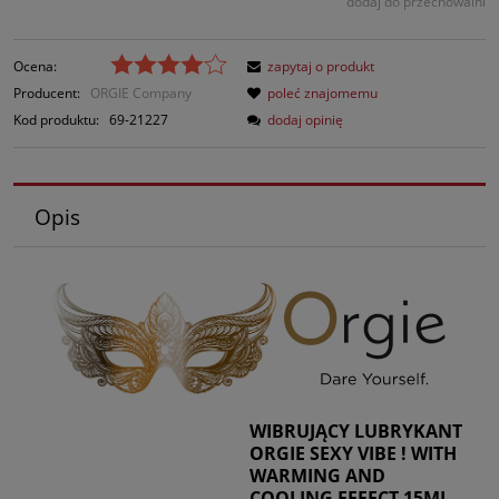
dodaj do przechowalni
Ocena:
zapytaj o produkt
Producent:
ORGIE Company
poleć znajomemu
Kod produktu:
69-21227
dodaj opinię
Opis
WIBRUJĄCY LUBRYKANT
ORGIE SEXY VIBE ! WITH
WARMING AND
COOLING EFFECT 15ML