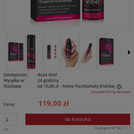
Dostępność:
duża ilość
Wysyłka w:
24 godziny
Dostawa:
od 15,00 zł
- home Paczkomaty
(Polska)
sprawdź formy dostawy
Cena nie zawiera ewentualnych kosztów płatności
119,00 zł
Cena:
do koszyka
Zyskujesz
47
pkt [
?
]
szt.