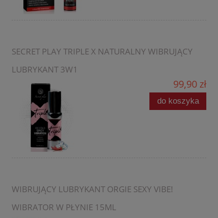
SECRET PLAY TRIPLE X NATURALNY WIBRUJĄCY
LUBRYKANT 3W1
99,90 zł
do koszyka
WIBRUJĄCY LUBRYKANT ORGIE SEXY VIBE!
WIBRATOR W PŁYNIE 15ML