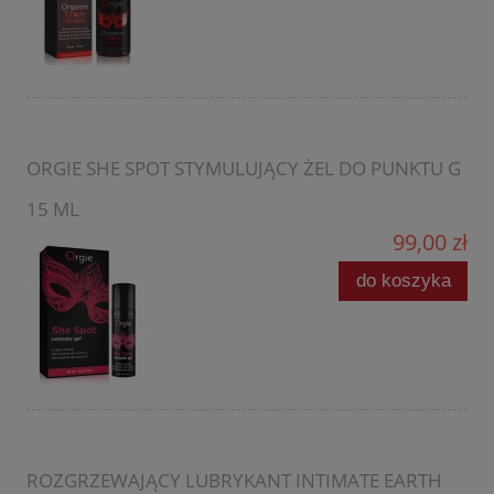
ORGIE SHE SPOT STYMULUJĄCY ŻEL DO PUNKTU G
15 ML
99,00 zł
do koszyka
ROZGRZEWAJĄCY LUBRYKANT INTIMATE EARTH