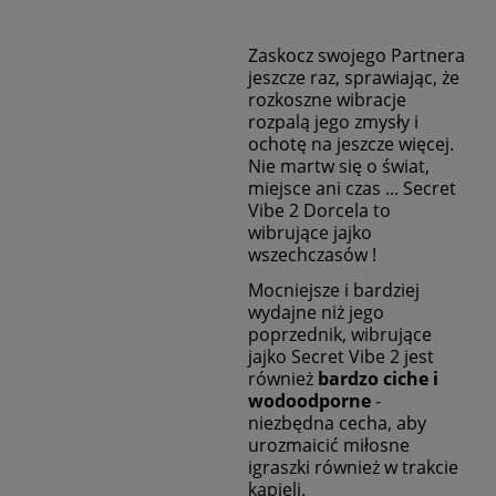
Zaskocz swojego Partnera
jeszcze raz, sprawiając, że
rozkoszne wibracje
rozpalą jego zmysły i
ochotę na jeszcze więcej.
N
ie martw się o świat,
miejsce ani czas ... Secret
Vibe 2 Dorcela to
wibrujące jajko
wszechczasów !
Mocniejsze i bardziej
wydajne niż jego
poprzednik, wibrujące
jajko Secret Vibe 2 jest
również
bardzo ciche i
wodoodporne
-
niezbędna cecha, aby
urozmaicić miłosne
igraszki również w trakcie
kąpieli.