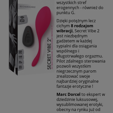
wszystkich stref
erogennych - również do
punktu G.
Dzięki potężnym lecz
cichym
8 rodzajom
wibracji
, Secret Vibe 2
jest niezbędnym
gadżetem w każdej
sypialni dla osiągania
wspólnego i
długotrwałego orgazmu.
Pilot zdalnego sterowania
pozwoli wszystkim
niegrzecznym parom
zrealizować swoje
najbardziej oryginalne
fantazje erotyczne !
Marc Dorcel
to ekspert w
dziedzinie luksusowej,
wysublimowanej erotyki,
obecny na rynku już od