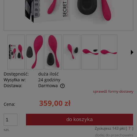
Dostępność:
duża ilość
Wysyłka w:
24 godziny
Dostawa:
Darmowa
sprawdź formy dostawy
Cena nie zawiera ewentualnych kosztów płatności
359,00 zł
Cena:
do koszyka
Zyskujesz
143
pkt [
?
]
szt.
dodaj do przechowalni