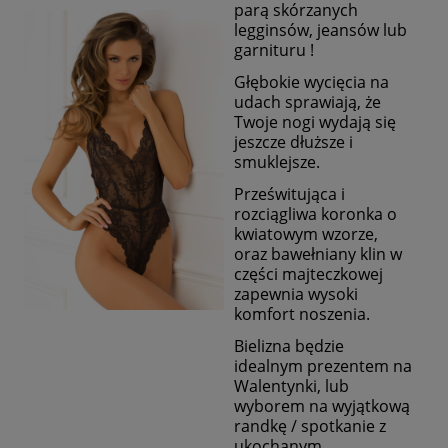
parą skórzanych
legginsów, jeansów lub
garnituru !
Głębokie wycięcia na
udach sprawiają, że
Twoje nogi wydają się
jeszcze dłuższe i
smuklejsze.
Prześwitująca i
rozciągliwa koronka o
kwiatowym wzorze,
oraz bawełniany klin w
części majteczkowej
zapewnia wysoki
komfort noszenia.
Bielizna będzie
idealnym prezentem na
Walentynki, lub
wyborem na wyjątkową
randkę / spotkanie z
ukochanym.