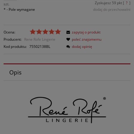
Zyskujesz
59
pkt [
?
]
szt.
*
- Pole wymagane
dodaj do przechowalni
Ocena:
zapytaj o produkt
Producent:
Rene Rofe Lingerie
poleć znajomemu
Kod produktu:
75502138BL
dodaj opinię
Opis