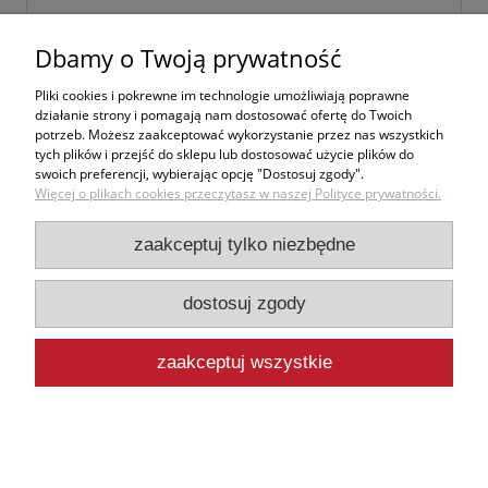
Dbamy o Twoją prywatność
wyślij
Pliki cookies i pokrewne im technologie umożliwiają poprawne
działanie strony i pomagają nam dostosować ofertę do Twoich
potrzeb. Możesz zaakceptować wykorzystanie przez nas wszystkich
tych plików i przejść do sklepu lub dostosować użycie plików do
swoich preferencji, wybierając opcję "Dostosuj zgody".
Zakupy
Więcej o plikach cookies przeczytasz w naszej Polityce prywatności.
Pomoc
zaakceptuj tylko niezbędne
Moje konto
dostosuj zgody
Informacje
zaakceptuj wszystkie
pokaż pełną wersję strony
Sklep internetowy Shoper.pl