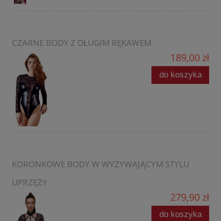
CZARNE BODY Z DŁUGIM RĘKAWEM
189,00 zł
do koszyka
KORONKOWE BODY W WYZYWAJĄCYM STYLU
UPRZĘŻY
279,90 zł
do koszyka