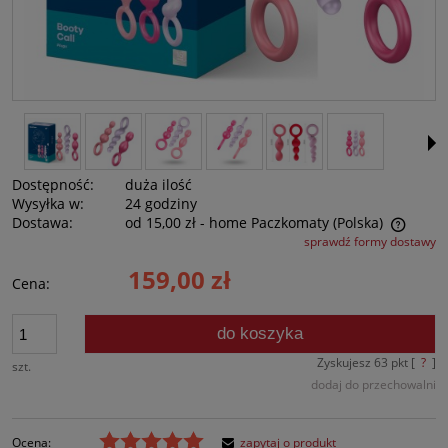
Dostępność:
duża ilość
Wysyłka w:
24 godziny
Dostawa:
od 15,00 zł
- home Paczkomaty
(Polska)
sprawdź formy dostawy
Cena nie zawiera ewentualnych kosztów płatności
159,00 zł
Cena:
do koszyka
Zyskujesz
63
pkt [
?
]
szt.
dodaj do przechowalni
Ocena:
zapytaj o produkt