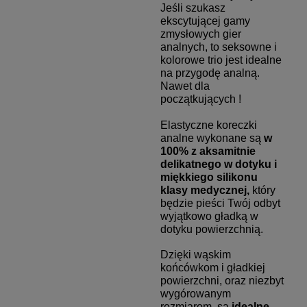
Jeśli szukasz
ekscytującej gamy
zmysłowych gier
analnych, to seksowne i
kolorowe trio jest idealne
na przygodę analną.
Nawet dla
początkujących !
Elastyczne koreczki
analne wykonane są
w
100% z aksamitnie
delikatnego w dotyku i
miękkiego silikonu
klasy medycznej,
który
będzie pieści Twój odbyt
wyjątkowo gładką w
dotyku powierzchnią.
Dzięki wąskim
końcówkom i gładkiej
powierzchni, oraz niezbyt
wygórowanym
rozmiarom, są
idealne