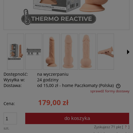
Dostępność:
na wyczerpaniu
Wysyłka w:
24 godziny
Dostawa:
od 15,00 zł
- home Paczkomaty
(Polska)
sprawdź formy dostawy
Cena nie zawiera ewentualnych kosztów płatności
179,00 zł
Cena:
do koszyka
Zyskujesz
71
pkt [
?
]
szt.