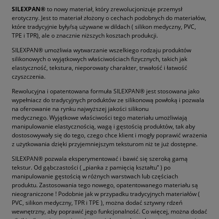
SILEXPAN®
to nowy materiał, który zrewolucjonizuje przemysł
erotyczny. Jest to materiał złożony o cechach podobnych do materiałów,
które tradycyjnie były/są używane w dildach ( silikon medyczny, PVC,
TPE i TPR), ale o znacznie niższych kosztach produkcji.
SILEXPAN® umożliwia wytwarzanie wszelkiego rodzaju produktów
silikonowych o wyjątkowych właściwościach fizycznych, takich jak
elastyczność, tekstura, nieporowaty charakter, trwałość i łatwość
czyszczenia.
Rewolucyjna i opatentowana formuła SILEXPAN® jest stosowana jako
wypełniacz do tradycyjnych produktów ze silikonową powłoką i pozwala
na oferowanie na rynku najwyższej jakości silikonu
medycznego. Wyjątkowe właściwości tego materiału umożliwiają
manipulowanie elastycznością, wagą i gęstością produktów, tak aby
dostosowywały się do tego, czego chce klient i mogły poprawić wrażenia
z użytkowania dzięki przyjemniejszym teksturom niż te już dostępne.
SILEXPAN® pozwala eksperymentować i bawić się szeroką gamą
tekstur. Od gąbczastości ( „pianka z pamięcią kształtu” ) po
manipulowanie gęstością w różnych warstwach lub częściach
produktu. Zastosowania tego nowego, opatentowanego materiału są
nieograniczone ! Podobnie jak w przypadku tradycyjnych materiałów (
PVC, silikon medyczny, TPR i TPE ), można dodać sztywny rdzeń
wewnętrzny, aby poprawić jego funkcjonalność. Co więcej, można dodać