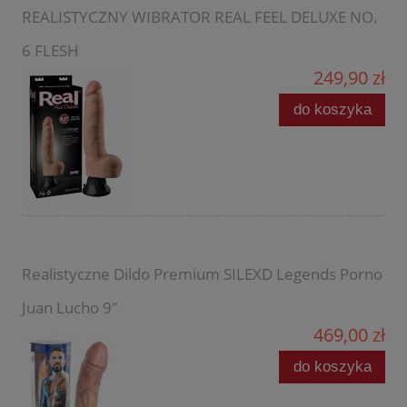
REALISTYCZNY WIBRATOR REAL FEEL DELUXE NO.
6 FLESH
249,90 zł
do koszyka
Realistyczne Dildo Premium SILEXD Legends Porno
Juan Lucho 9"
469,00 zł
do koszyka