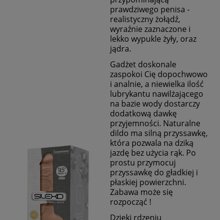
prawdziwego penisa -
realistyczny żołądź,
wyraźnie zaznaczone i
lekko wypukle żyły, oraz
jądra.
Gadżet doskonale
zaspokoi Cię dopochwowo
i analnie, a niewielka ilość
lubrykantu nawilżającego
na bazie wody dostarczy
dodatkową dawkę
przyjemności. Naturalne
dildo ma silną przyssawkę,
która pozwala na dziką
jazdę bez użycia rąk.
Po
prostu przymocuj
przyssawkę do gładkiej i
płaskiej powierzchni.
Zabawa może się
rozpocząć !
Dzięki rdzeniu