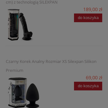
cm) z technologią SILEXPAN
189,00 zł
do koszyka
Czarny Korek Analny Rozmiar XS Silexpan Silikon
Premium
69,00 zł
do koszyka