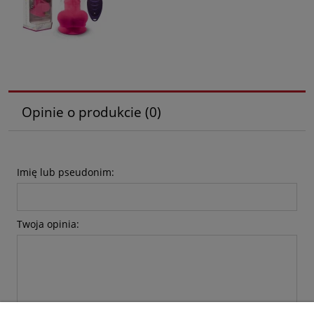
Opinie o produkcie (0)
Imię lub pseudonim:
Twoja opinia: