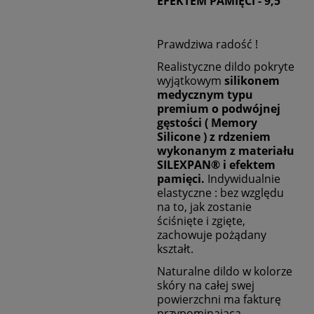
EFEKTEM PAMIĘCI
-
9,5"
Prawdziwa radość !
Realistyczne dildo pokryte
wyjątkowym
silikonem
medycznym typu
premium o podwójnej
gęstości ( Memory
Silicone ) z rdzeniem
wykonanym z materiału
SILEXPAN®
i efektem
pamięci.
Indywidualnie
elastyczne : bez względu
na to, jak zostanie
ściśnięte i zgięte,
zachowuje pożądany
kształt.
Naturalne dildo w kolorze
skóry na całej swej
powierzchni ma fakturę
przypominającą