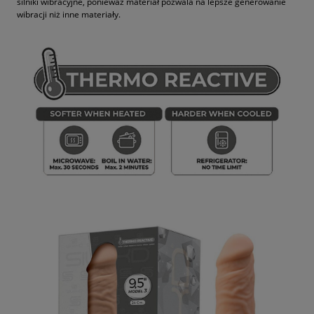
silniki wibracyjne, ponieważ materiał pozwala na lepsze generowanie
wibracji niż inne materiały.