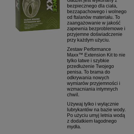
Gadżet jest wykonany z
bezpiecznego dla ciała,
bezzapachowego i wolnego
od ftalanów materiału.
To
zaangażowanie w jakość
zapewnia bezproblemowe i
przyjemne doświadczenie
przy każdym użyciu.
Zestaw
Performance
Maxx™ Extension Kit
to nie
tylko łatwe i szybkie
przedłużenie Twojego
penisa. T
o brama do
odkrywania nowych
wymiarów przyjemności i
wzmacniania intymnych
chwil.
Używaj tylko i wyłącznie
lubrykantów na bazie wody.
Po użyciu umyj letnia wodą
z dodatkiem łagodnego
mydła.