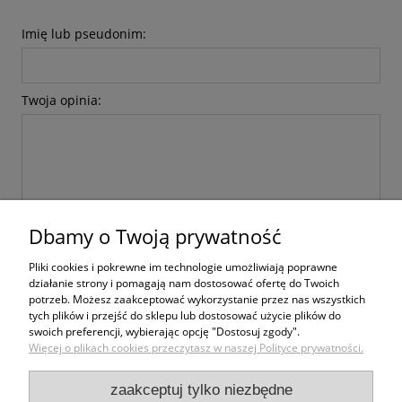
Imię lub pseudonim:
Twoja opinia:
Dbamy o Twoją prywatność
wyślij
Pliki cookies i pokrewne im technologie umożliwiają poprawne
działanie strony i pomagają nam dostosować ofertę do Twoich
potrzeb. Możesz zaakceptować wykorzystanie przez nas wszystkich
tych plików i przejść do sklepu lub dostosować użycie plików do
swoich preferencji, wybierając opcję "Dostosuj zgody".
Zakupy
Więcej o plikach cookies przeczytasz w naszej Polityce prywatności.
Pomoc
zaakceptuj tylko niezbędne