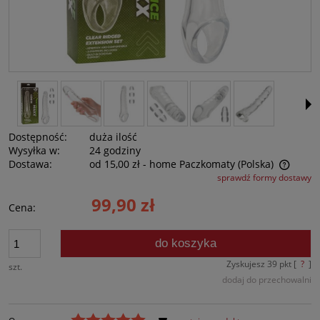
Dostępność:
duża ilość
Wysyłka w:
24 godziny
Dostawa:
od 15,00 zł
- home Paczkomaty
(Polska)
sprawdź formy dostawy
Cena nie zawiera ewentualnych kosztów płatności
99,90 zł
Cena:
do koszyka
Zyskujesz
39
pkt [
?
]
szt.
dodaj do przechowalni