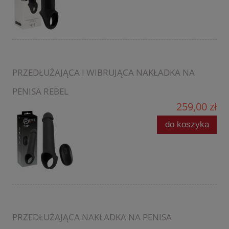
PRZEDŁUŻAJĄCA I WIBRUJĄCA NAKŁADKA NA
PENISA REBEL
259,00 zł
do koszyka
PRZEDŁUŻAJĄCA NAKŁADKA NA PENISA