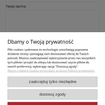
Twoja opinia:
Dbamy o Twoją prywatność
wyślij
Pliki cookies i pokrewne im technologie umożliwiają poprawne
działanie strony i pomagają nam dostosować ofertę do Twoich
potrzeb. Możesz zaakceptować wykorzystanie przez nas wszystkich
tych plików i przejść do sklepu lub dostosować użycie plików do
swoich preferencji, wybierając opcję "Dostosuj zgody".
Zakupy
Więcej o plikach cookies przeczytasz w naszej Polityce prywatności.
Pomoc
zaakceptuj tylko niezbędne
Moje konto
dostosuj zgody
Informacje