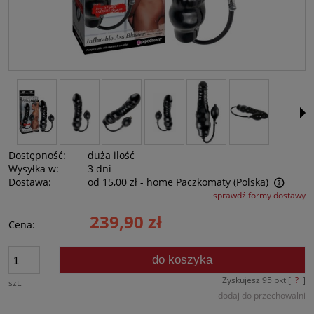
Dostępność:
duża ilość
Wysyłka w:
3 dni
Dostawa:
od 15,00 zł
- home Paczkomaty
(Polska)
sprawdź formy dostawy
Cena nie zawiera ewentualnych kosztów płatności
239,90 zł
Cena:
do koszyka
Zyskujesz
95
pkt [
?
]
szt.
dodaj do przechowalni