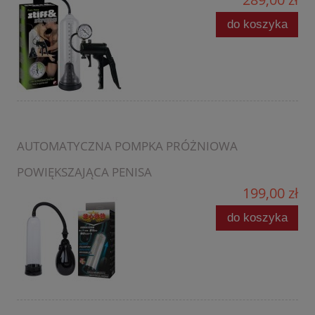
do koszyka
AUTOMATYCZNA POMPKA PRÓŻNIOWA
POWIĘKSZAJĄCA PENISA
199,00 zł
do koszyka