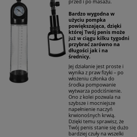
przed i po masażu.
Bardzo wygodna w
użyciu pompka
powiększająca, dzięki
której Twój penis może
już w ciągu kilku tygodni
przybrać zarówno na
długości jak i na
średnicy.
Jej działanie jest proste i
wynika z praw fizyki – po
włożeniu członka do
środka pompowanie
wytwarza podciśnienie.
Ono z kolei pozwala na
szybsze i mocniejsze
napełnienie naczyń
krwionośnych krwią.
Dzięki temu sprawisz, że
Twój penis stanie się dużo
bardziej czuły na wszelki