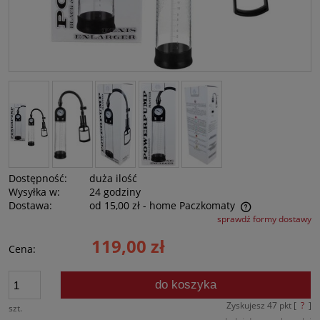
Dostępność:
duża ilość
Wysyłka w:
24 godziny
Dostawa:
od 15,00 zł
- home Paczkomaty
sprawdź formy dostawy
Cena nie zawiera ewentualnych kosztów płatności
119,00 zł
Cena:
do koszyka
Zyskujesz
47
pkt [
?
]
szt.