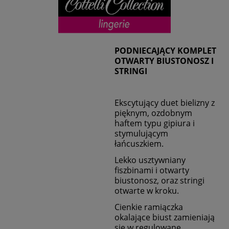
PODNIECAJĄCY KOMPLET
OTWARTY BIUSTONOSZ I
STRINGI
Ekscytujący duet bielizny z
pięknym, ozdobnym
haftem typu gipiura i
stymulującym
łańcuszkiem.
Lekko usztywniany
fiszbinami i otwarty
biustonosz, oraz stringi
otwarte w kroku.
Cienkie ramiączka
okalające biust zamieniają
się w regulowane