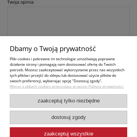
Twoja opinia:
Dbamy o Twoją prywatność
wyślij
Pliki cookies i pokrewne im technologie umożliwiają poprawne
działanie strony i pomagają nam dostosować ofertę do Twoich
potrzeb. Możesz zaakceptować wykorzystanie przez nas wszystkich
tych plików i przejść do sklepu lub dostosować użycie plików do
swoich preferencji, wybierając opcję "Dostosuj zgody".
Zakupy
Więcej o plikach cookies przeczytasz w naszej Polityce prywatności.
Pomoc
zaakceptuj tylko niezbędne
Moje konto
dostosuj zgody
Informacje
zaakceptuj wszystkie