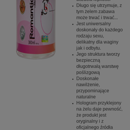
Długo się utrzymuje, z
tym żelem zabawa
może trwać i trwać...
Jest uniwersalny
doskonały do każdego
rodzaju sexu,
delikatny dla waginy
jak i odbytu.
Jego struktura tworzy
bezpieczną
długotrwałą warstwę
poślizgową
Doskonałe
nawilżenie,
przypominające
naturalne
Hologram przyklejony
na żelu daje pewność,
że produkt jest
oryginalny i z
oficjalnego źródła