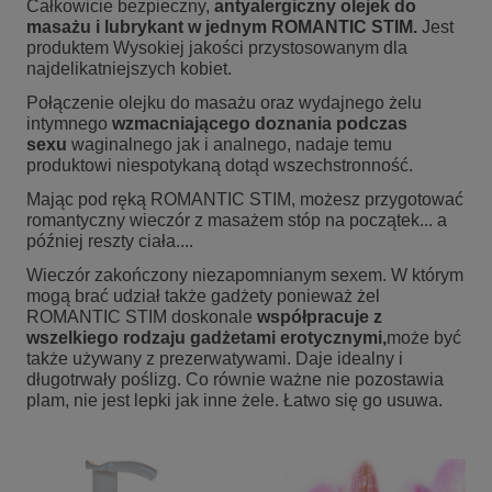
Całkowicie bezpieczny,
antyalergiczny olejek do
masażu i lubrykant w jednym ROMANTIC STIM.
Jest
produktem Wysokiej jakości przystosowanym dla
najdelikatniejszych kobiet.
Połączenie olejku do masażu oraz wydajnego żelu
intymnego
wzmacniającego doznania podczas
sexu
waginalnego jak i analnego, nadaje temu
produktowi niespotykaną dotąd wszechstronność.
Mając pod ręką ROMANTIC STIM, możesz przygotować
romantyczny wieczór z masażem stóp na początek... a
później reszty ciała....
Wieczór zakończony niezapomnianym sexem. W którym
mogą brać udział także gadżety ponieważ żel
ROMANTIC STIM doskonale
współpracuje z
wszelkiego rodzaju gadżetami erotycznymi,
może być
także używany z prezerwatywami. Daje idealny i
długotrwały poślizg. Co równie ważne nie pozostawia
plam, nie jest lepki jak inne żele. Łatwo się go usuwa.