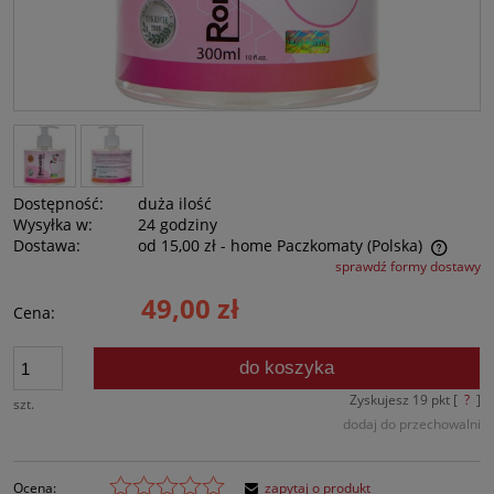
Dostępność:
duża ilość
Wysyłka w:
24 godziny
Dostawa:
od 15,00 zł
- home Paczkomaty
(Polska)
sprawdź formy dostawy
Cena nie zawiera ewentualnych kosztów płatności
49,00 zł
Cena:
do koszyka
Zyskujesz
19
pkt [
?
]
szt.
dodaj do przechowalni
Ocena:
zapytaj o produkt