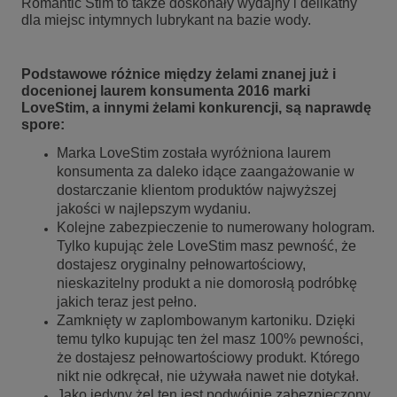
Romantic Stim to także doskonały wydajny i delikatny
dla miejsc intymnych lubrykant na bazie wody.
Podstawowe różnice między żelami znanej już i
docenionej laurem konsumenta 2016 marki
LoveStim, a innymi żelami konkurencji, są naprawdę
spore:
Marka LoveStim została wyróżniona laurem
konsumenta za daleko idące zaangażowanie w
dostarczanie klientom produktów najwyższej
jakości w najlepszym wydaniu.
Kolejne zabezpieczenie to numerowany hologram.
Tylko kupując żele LoveStim masz pewność, że
dostajesz oryginalny pełnowartościowy,
nieskazitelny produkt a nie domorosłą podróbkę
jakich teraz jest pełno.
Zamknięty w zaplombowanym kartoniku. Dzięki
temu tylko kupując ten żel masz 100% pewności,
że dostajesz pełnowartościowy produkt. Którego
nikt nie odkręcał, nie używała nawet nie dotykał.
Jako jedyny żel ten jest podwójnie zabezpieczony.