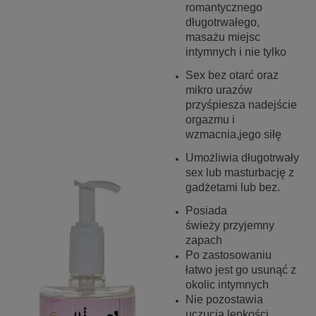
romantycznego
długotrwałego,
masażu miejsc
intymnych i nie tylko
Sex bez otarć oraz
mikro urazów
przyśpiesza nadejście
orgazmu i
wzmacnia,jego siłę
Umożliwia długotrwały
sex lub masturbację z
gadżetami lub bez.
Posiada
świeży przyjemny
zapach
Po zastosowaniu
łatwo jest go usunąć z
okolic intymnych
Nie pozostawia
uczucia lepkości