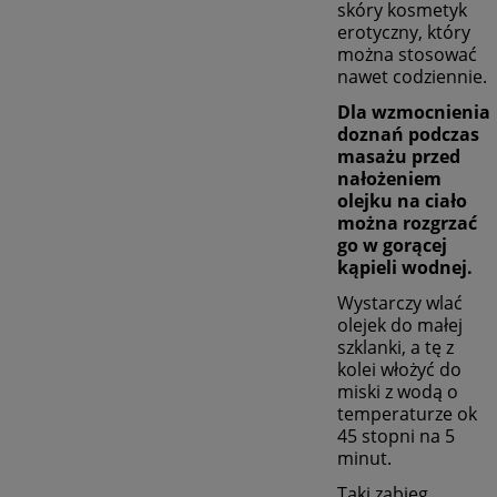
skóry kosmetyk
erotyczny, który
można stosować
nawet codziennie.
Dla wzmocnienia
doznań podczas
masażu przed
nałożeniem
olejku na ciało
można rozgrzać
go w gorącej
kąpieli wodnej.
Wystarczy wlać
olejek do małej
szklanki, a tę z
kolei włożyć do
miski z wodą o
temperaturze ok
45 stopni na 5
minut.
Taki zabieg