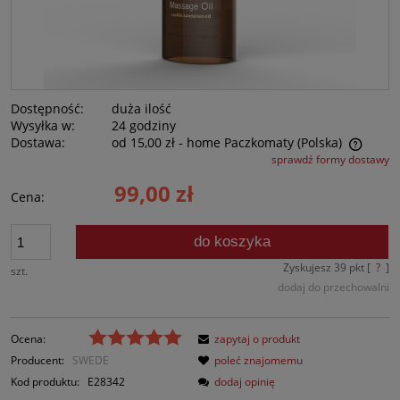
Dostępność:
duża ilość
Wysyłka w:
24 godziny
Dostawa:
od 15,00 zł
- home Paczkomaty
(Polska)
sprawdź formy dostawy
Cena nie zawiera ewentualnych kosztów płatności
99,00 zł
Cena:
do koszyka
Zyskujesz
39
pkt [
?
]
szt.
dodaj do przechowalni
Ocena:
zapytaj o produkt
Producent:
SWEDE
poleć znajomemu
Kod produktu:
E28342
dodaj opinię