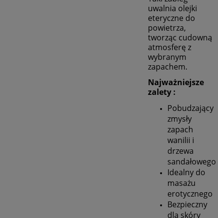
uwalnia olejki
eteryczne do
powietrza,
tworząc cudowną
atmosferę z
wybranym
zapachem.
Najważniejsze
zalety :
Pobudzający
zmysły
zapach
wanilii i
drzewa
sandałowego
Idealny do
masażu
erotycznego
Bezpieczny
dla skóry