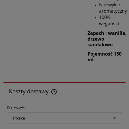
Niezwykle
aromatyczny
100%
wegański
Zapach : wanilia,
drzewo
sandałowe
Pojemność 150
ml
Koszty dostawy
Cena nie zawiera ewentualnych kosztów płatności
Kraj wysyłki: