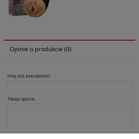
Opinie o produkcie (0)
Imię lub pseudonim:
Twoja opinia: