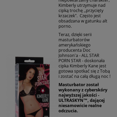
Kimberly utrzymuje nad
cipką trochę ,,przycięty
krzaczek". Często jest
obsadzana w gatunku alt
porno.
Teraz, dzięki serii
masturbatorów
amerykańskiego
producenta Doc
Johnson'a - ALL STAR
PORN STAR - doskonała
cipka Kimberly Kane jest
gotowa spotkać się z Tobą
i zostać na całą długą noc !
Masturbator został
wykonany z cyberskóry
najwyższej jakości -
ULTRASKYN™, dającej
niesamowicie realne
odczucia.