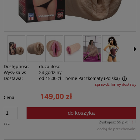
Dostępność:
duża ilość
Wysyłka w:
24 godziny
Dostawa:
od 15,00 zł
- home Paczkomaty
(Polska)
sprawdź formy dostawy
Cena nie zawiera ewentualnych kosztów płatności
149,00 zł
Cena:
do koszyka
Zyskujesz
59
pkt [
?
]
szt.
dodaj do przechowalni