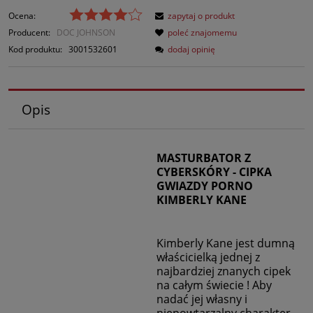
Ocena:
zapytaj o produkt
Producent:
DOC JOHNSON
poleć znajomemu
Kod produktu:
3001532601
dodaj opinię
Opis
MASTURBATOR Z
CYBERSKÓRY - CIPKA
GWIAZDY PORNO
KIMBERLY KANE
Kimberly Kane jest dumną
właścicielką jednej z
najbardziej znanych cipek
na całym świecie ! Aby
nadać jej własny i
niepowtarzalny charakter,