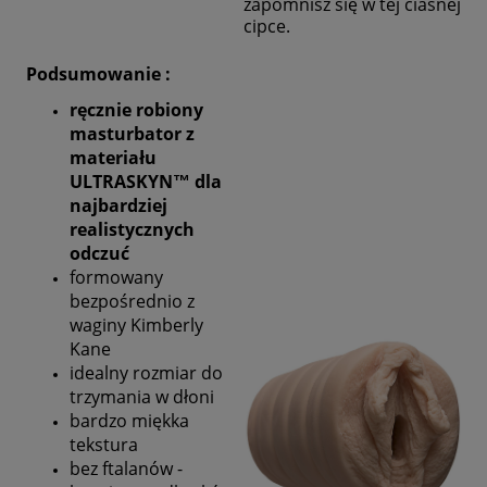
zapomnisz się w tej ciasnej
cipce.
Podsumowanie :
ręcznie robiony
masturbator z
materiału
ULTRASKYN™ dla
najbardziej
realistycznych
odczuć
formowany
bezpośrednio z
waginy Kimberly
Kane
idealny rozmiar do
trzymania w dłoni
bardzo miękka
tekstura
bez ftalanów -