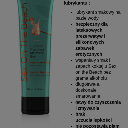
lubrykantu :
lubrykant smakowy na
bazie wody
bezpieczny dla
lateksowych
prezerwatyw i
silikonowych
zabawek
erotycznych
wspaniały smak i
zapach
koktajlu
Sex
on the Beach
bez
grama alkoholu
długotrwałe,
doskonałe
smarowanie
łatwy do czyszczenia
i zmywania
brak
uczucia lepkości
nie pozostawia plam