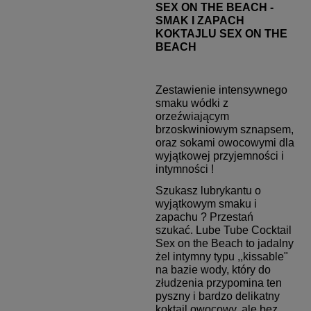
SEX ON THE BEACH -
SMAK I ZAPACH
KOKTAJLU SEX ON THE
BEACH
Z
estawienie intensywnego
smaku wódki z
orzeźwiającym
brzoskwiniowym sznapsem,
oraz sokami owocowymi
dla
wyjątkowej przyjemności i
intymności
!
Szukasz lubrykantu o
wyjątkowym smaku i
zapachu ? Przestań
szukać.
Lube Tube
Cocktail
Sex on the Beach t
o jadalny
żel intymny typu ,,kissable"
na bazie wody, który do
złudzenia przypomina ten
pyszny i bardzo delikatny
koktajl owocowy, ale bez