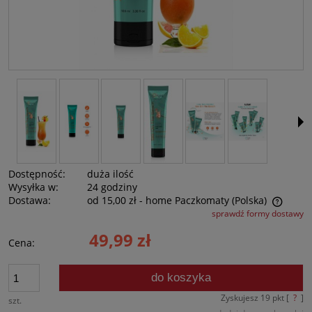
Dostępność:
duża ilość
Wysyłka w:
24 godziny
Dostawa:
od 15,00 zł
- home Paczkomaty
(Polska)
sprawdź formy dostawy
Cena nie zawiera ewentualnych kosztów płatności
49,99 zł
Cena:
do koszyka
Zyskujesz
19
pkt [
?
]
szt.