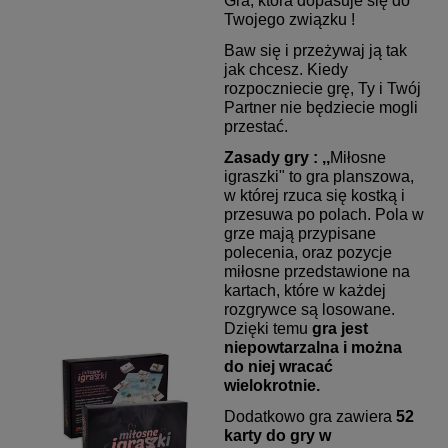
Gra, która dopasuje się do
Twojego związku !
Baw się i przeżywaj ją tak
jak chcesz. Kiedy
rozpoczniecie grę, Ty i Twój
Partner nie będziecie mogli
przestać.
Zasady gry : ,,
Miłosne
igraszki" to gra planszowa,
w której rzuca się kostką i
przesuwa po polach. Pola w
grze mają przypisane
polecenia, oraz pozycje
miłosne przedstawione na
kartach, które w każdej
rozgrywce są losowane.
Dzięki temu
gra jest
niepowtarzalna i można
do niej wracać
wielokrotnie.
Dodatkowo gra zawiera
52
karty do gry w