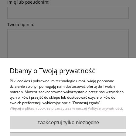
Imię lub pseudonim:
Twoja opinia:
Dbamy o Twoją prywatność
wyślij
Pliki cookies i pokrewne im technologie umożliwiają poprawne
działanie strony i pomagają nam dostosować ofertę do Twoich
potrzeb. Możesz zaakceptować wykorzystanie przez nas wszystkich
tych plików i przejść do sklepu lub dostosować użycie plików do
swoich preferencji, wybierając opcję "Dostosuj zgody".
Zakupy
Więcej o plikach cookies przeczytasz w naszej Polityce prywatności.
Pomoc
zaakceptuj tylko niezbędne
Moje konto