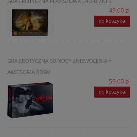
GRA EROTYCZNA PLANSZOWA ERO-BIZNES
49,00 zł
do koszyka
GRA EROTYCZNA 50 NOCY ZNIEWOLENIA +
AKCESORIA BDSM
59,00 zł
do koszyka