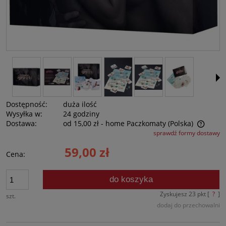
Dostępność:
duża ilość
Wysyłka w:
24 godziny
Dostawa:
od 15,00 zł
- home Paczkomaty
(Polska)
sprawdź formy dostawy
Cena nie zawiera ewentualnych kosztów płatności
59,00 zł
Cena:
do koszyka
Zyskujesz
23
pkt [
?
]
szt.
dodaj do przechowalni