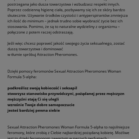
postrzegana jako dusza towarzystwa i wzbudzasz respekt innych.
Poprzez codzienną higienę ciała, pozbywamy się ich ze skóry bardzo
skutecznie. Używanie środków czystości i antyperspirantów zmniejsza
ich ilość do minimum – jednak trudno sobie wyobrazić życie bez ich
stosowania. Pomimo, że są to naturalne wydzieliny z organizmu –
połączone z potem raczej odstraszają.
Jeśli więc chcesz poprawić jakość swojego życia seksualnego, zostać
duszą towarzystwa i dominować
w tłumie spróbuj Attraction Pheromones.
Dzięki pomocy feromonów Sexual Attraction Pheromones Woman
Formula 5-alpha:
podkreślisz swoją kobiecość i seksapil
stworzysz stanowisko przywódczyni, pożądanej przez mężczyzn
mężczyźni stają Ci się ulegli
wzrośnie Twoje dobre samopoczucie
jesteś bardziej pewna siebie
Sexual Attraction Pheromones Woman Formula 5-alpha to najsilniejsze
feromony, które zrobią z Ciebie najbardziej pożądaną kobietę. Możliwe
jest to dzięki feromonom zawartym w naszych perfumach :