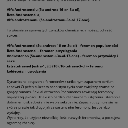
Alfa Androstenolu (5α-androst-16-en-3α-ol),
Beta-Androstenolu,
Alfa androstenonu (5a-androstanu-3a-ol ,17-one).
To właśnie za sprawą tych związków chemicznych możesz odnieść
sukces !
Alfa Androstenol (5α-androst-16-en-3α-ol) – feromon popularności
Beta-Androstenol – feromon przyciągania
Androstenon (5a-androstanu-3a-ol-17-one) – feromon przywódcy i
seksu
Estratetraenol (estra-1, 3,5 (10) ,16-tetraen-3-ol) – feromon
kobiecości i uwodzenia
Dynamiczne połączenie feromonów z unikalnym zapachem perfum
zapewni Ci pełen sukces w osobistym życiu oraz zwiększy szanse na
gorący romans. Sexual Attraction Pheromones zawierają feromony
najwyższej jakości. Dzięki ich bardzo intensywnemu stężeniu i starannie
dobranemu składowi silnie wabią seksualnie. Zapach utrzymuje się na
skórze prawie tak długo jak zawarte w nim feromony. Jest bardzo
wydajny.
Wystarczy, że użyjesz niewielkiej ilości naszych feromonów, a poczujesz
ogromną różnicę.