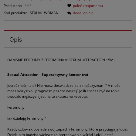
Producent:
SHS
poleć znajomemu
Kod produktu:
SEXUAL WOMAN
dodaj opinię
Opis
DAMSKIE PERFUMY Z FEROMONAM SEXUAL ATTRACTION 15ML
Sexual Attraction - Superaktywny koncentrat
Jesteś nieśmiała? Nie masz doświadczenia z mężczyznami? A może
masz wszystko i pragniesz jeszcze więcej? Jeśli chcesz być na topie i
uwodzić mężczyzn jest na to skuteczna recepta.
Feromony
Jak działają feromony ?
Każdy człowiek posiada swój zapach i feromony, które przyciągają ludzi.
Dzięki nim budzisz większe zainteresowanie wśród ludzi, jesteś