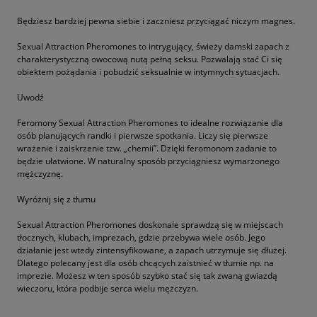
Będziesz bardziej pewna siebie i zaczniesz przyciągać niczym magnes.
Sexual Attraction Pheromones to intrygujący, świeży damski zapach z
charakterystyczną owocową nutą pełną seksu. Pozwalają stać Ci się
obiektem pożądania i pobudzić seksualnie w intymnych sytuacjach.
Uwodź
Feromony Sexual Attraction Pheromones to idealne rozwiązanie dla
osób planujących randki i pierwsze spotkania. Liczy się pierwsze
wrażenie i zaiskrzenie tzw. „chemii”. Dzięki feromonom zadanie to
będzie ułatwione. W naturalny sposób przyciągniesz wymarzonego
mężczyznę.
Wyróżnij się z tłumu
Sexual Attraction Pheromones doskonale sprawdzą się w miejscach
tłocznych, klubach, imprezach, gdzie przebywa wiele osób. Jego
działanie jest wtedy zintensyfikowane, a zapach utrzymuje się dłużej.
Dlatego polecany jest dla osób chcących zaistnieć w tłumie np. na
imprezie. Możesz w ten sposób szybko stać się tak zwaną gwiazdą
wieczoru, która podbije serca wielu mężczyzn.