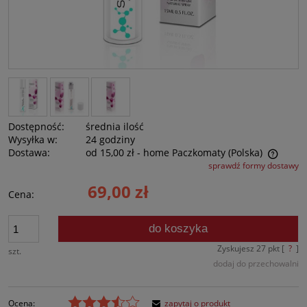
Dostępność:
średnia ilość
Wysyłka w:
24 godziny
Dostawa:
od 15,00 zł
- home Paczkomaty
(Polska)
sprawdź formy dostawy
Cena nie zawiera ewentualnych kosztów płatności
69,00 zł
Cena:
do koszyka
Zyskujesz
27
pkt [
?
]
szt.
dodaj do przechowalni
Ocena:
zapytaj o produkt