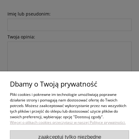
Imię lub pseudonim:
Twoja opinia:
Dbamy o Twoją prywatność
wyślij
Pliki cookies i pokrewne im technologie umożliwiają poprawne
działanie strony i pomagają nam dostosować ofertę do Twoich
potrzeb. Możesz zaakceptować wykorzystanie przez nas wszystkich
tych plików i przejść do sklepu lub dostosować użycie plików do
swoich preferencji, wybierając opcję "Dostosuj zgody".
Zakupy
Więcej o plikach cookies przeczytasz w naszej Polityce prywatności.
Pomoc
zaakceptuj tylko niezbędne