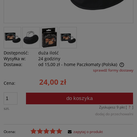
Dostępność:
duża ilość
Wysyłka w:
24 godziny
Dostawa:
od 15,00 zł
- home Paczkomaty
(Polska)
sprawdź formy dostawy
Cena nie zawiera ewentualnych kosztów płatności
24,00 zł
Cena:
do koszyka
Zyskujesz
9
pkt [
?
]
szt.
dodaj do przechowalni
Ocena:
zapytaj o produkt