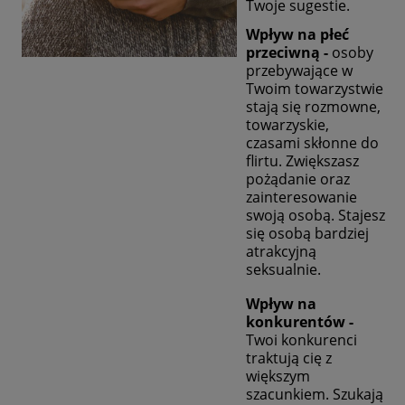
Twoje sugestie.
Wpływ na płeć
przeciwną -
o
soby
przebywające w
Twoim towarzystwie
stają się rozmowne,
towarzyskie,
czasami skłonne do
flirtu. Zwiększasz
pożądanie oraz
zainteresowanie
swoją osobą. Stajesz
się osobą bardziej
atrakcyjną
seksualnie.
Wpływ na
konkurentów -
Twoi konkurenci
traktują cię z
większym
szacunkiem. Szukają