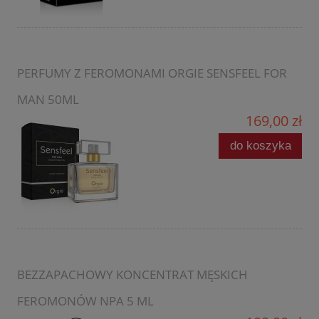
PERFUMY Z FEROMONAMI ORGIE SENSFEEL FOR
MAN 50ML
169,00 zł
do koszyka
BEZZAPACHOWY KONCENTRAT MĘSKICH
FEROMONÓW NPA 5 ML