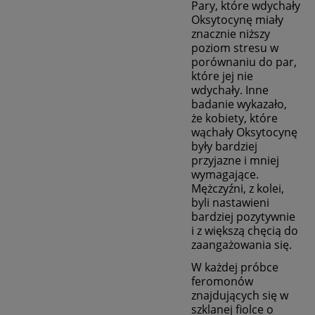
Pary, które wdychały
Oksytocynę miały
znacznie niższy
poziom stresu w
porównaniu do par,
które jej nie
wdychały. Inne
badanie wykazało,
że kobiety, które
wąchały Oksytocynę
były bardziej
przyjazne i mniej
wymagające.
Mężczyźni, z kolei,
byli nastawieni
bardziej pozytywnie
i z większą chęcią do
zaangażowania się.
W każdej próbce
feromonów
znajdujących się w
szklanej fiolce o