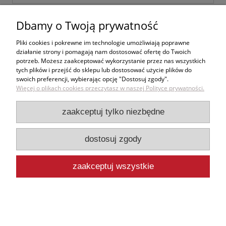
Twoja opinia:
Dbamy o Twoją prywatność
Pliki cookies i pokrewne im technologie umożliwiają poprawne
działanie strony i pomagają nam dostosować ofertę do Twoich
potrzeb. Możesz zaakceptować wykorzystanie przez nas wszystkich
tych plików i przejść do sklepu lub dostosować użycie plików do
swoich preferencji, wybierając opcję "Dostosuj zgody".
Więcej o plikach cookies przeczytasz w naszej Polityce prywatności.
wyślij
zaakceptuj tylko niezbędne
dostosuj zgody
Zakupy
zaakceptuj wszystkie
Pomoc
Moje konto
Informacje