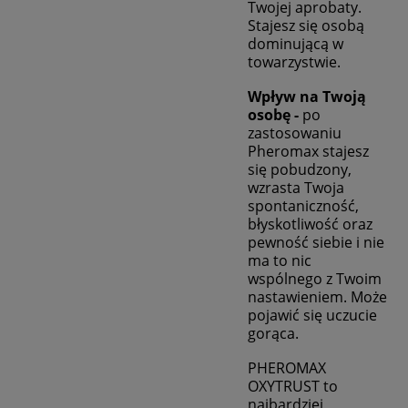
Twojej aprobaty.
Stajesz się osobą
dominującą w
towarzystwie.
Wpływ na Twoją
osobę -
p
o
zastosowaniu
Pheromax stajesz
się pobudzony,
wzrasta Twoja
spontaniczność,
błyskotliwość oraz
pewność siebie i nie
ma to nic
wspólnego z Twoim
nastawieniem. Może
pojawić się uczucie
gorąca.
PHEROMAX
OXYTRUST to
najbardziej