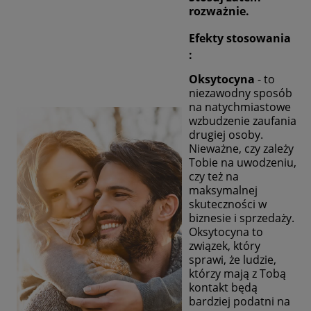
rozważnie.
Efekty stosowania
:
Oksytocyna
- to
niezawodny sposób
na natychmiastowe
wzbudzenie zaufania
drugiej osoby.
Nieważne, czy zależy
Tobie na uwodzeniu,
czy też na
maksymalnej
skuteczności w
biznesie i sprzedaży.
Oksytocyna to
związek, który
sprawi, że ludzie,
którzy mają z Tobą
kontakt będą
bardziej podatni na