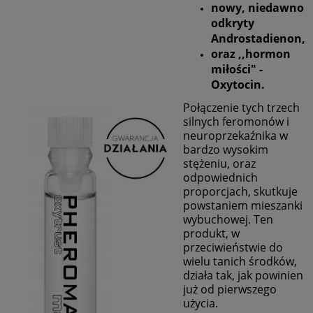
nowy, niedawno
odkryty
Androstadienon,
oraz ,,hormon
miłości" -
Oxytocin
.
Połączenie tych trzech
silnych feromonów i
neuroprzekaźnika w
bardzo wysokim
stężeniu, oraz
odpowiednich
proporcjach, skutkuje
powstaniem mieszanki
wybuchowej. Ten
produkt, w
przeciwieństwie do
wielu tanich środków,
działa tak, jak powinien
już od pierwszego
użycia.