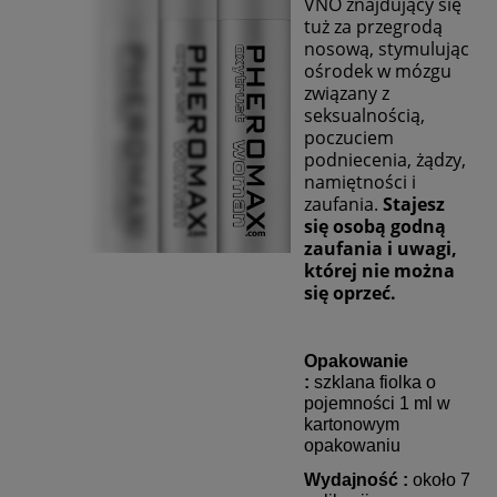
VNO znajdujący się
tuż za przegrodą
nosową, stymulując
ośrodek w mózgu
związany z
seksualnością,
poczuciem
podniecenia, żądzy,
namiętności i
zaufania.
Stajesz
się osobą godną
zaufania i uwagi,
której nie można
się oprzeć.
Opakowanie
:
szklana fiolka
o
pojemności
1 ml
w
kartonowym
opakowaniu
Wydajność :
około 7