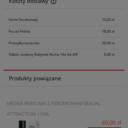
Koszty dostawy
Cena nie zawiera ewentualnych kosztów płatności
home Paczkomaty
15,00 zł
Poczta Polska
18,00 zł
Przesyłka kurierska
20,00 zł
Odbiór osobisty Białystok Rocha 14a lok.3/4
0,00 zł
Produkty powiązane
MĘSKIE PERFUMY Z FEROMONAM SEXUAL
ATTRACTION 15ML
69,00 zł