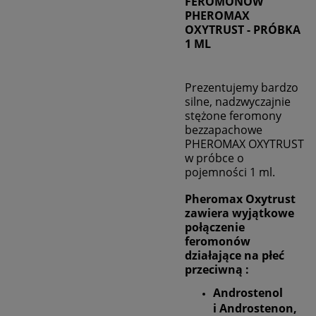
FEROMONÓW
PHEROMAX
OXYTRUST
- PRÓBKA
1 ML
Prezentujemy bardzo
silne, nadzwyczajnie
stężone feromony
bezzapachowe
PHEROMAX OXYTRUST
w próbce o
pojemności 1 ml.
Pheromax Oxytrust
zawiera wyjątkowe
połączenie
feromonów
działające na płeć
przeciwną :
Androstenol
i Androstenon,