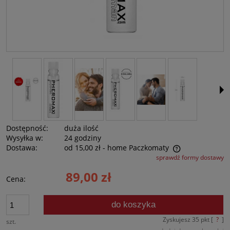
Dostępność:
duża ilość
Wysyłka w:
24 godziny
Dostawa:
od 15,00 zł
- home Paczkomaty
sprawdź formy dostawy
Cena nie zawiera ewentualnych kosztów płatności
89,00 zł
Cena:
do koszyka
Zyskujesz
35
pkt [
?
]
szt.