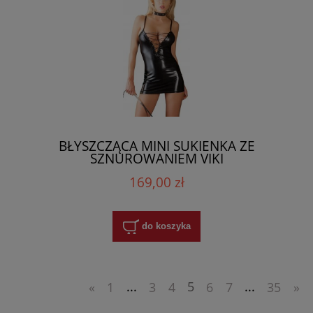
BŁYSZCZĄCA MINI SUKIENKA ZE
SZNUROWANIEM VIKI
169,00 zł
do koszyka
«
1
...
3
4
5
6
7
...
35
»