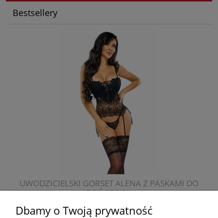
Bestsellery
UWODZICIELSKI GORSET ALENA Z PASKAMI DO
POŃCZOCH
Dbamy o Twoją prywatność